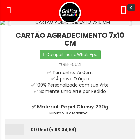
0
CARTÃO AGRADECIMENTO 7x10
CM
Compartilhe no WhatsApp
#REF-5021
✅ Tamanho: 7x10cm
✅ Á prova D água
✅ 100% Personalizado com sua Arte
✅ Somente uma Arte por Pedido
✅ Material: Papel Glossy 230g
Minímo: 0 e Máximo: 1
100 Unid (+ R$ 44,99)