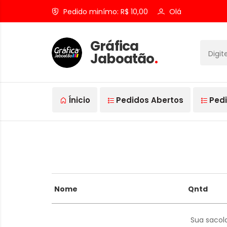
Pedido minímo: R$ 10,00
Olá
Gráfica
Jaboatão
.
Ínicio
Pedidos Abertos
Pedi
Nome
Qntd
Sua sacola