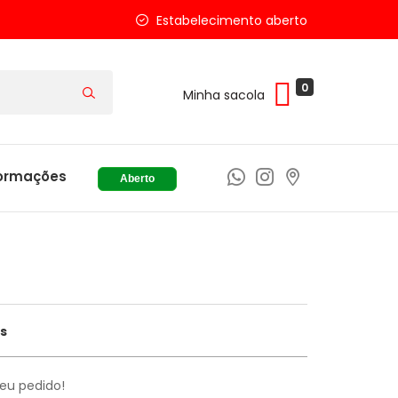
Estabelecimento aberto
0
Minha sacola
ormações
Aberto
s
seu pedido!